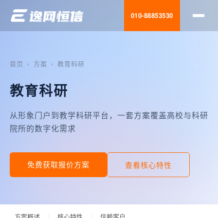
互动营销
010-88853530
设计服务
首页
›
方案
›
教育科研
运营优化
移动应用
教育科研
网站建设
从形象门户到教学科研平台，一套方案覆盖高校与科研
院所的数字化需求
全网营销
搜索优化
免费获取报价方案
查看核心特性
无限扩展
多屏适配
方案概述
核心特性
信赖客户