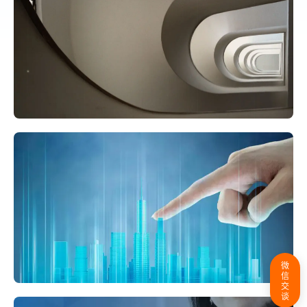
微
信
交
谈