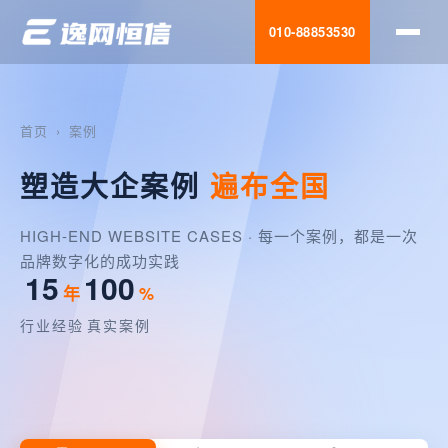
互动营销
010-88853530
设计服务
首页
›
案例
运营优化
移动应用
塑造大企案例
遍布全国
网站建设
HIGH-END WEBSITE CASES · 每一个案例，都是一次
品牌数字化的成功实践
15
100
年
%
全网营销
行业经验
真实案例
搜索优化
无限扩展
多屏适配