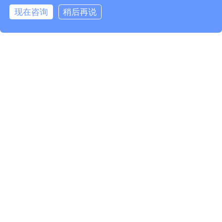
现在咨询
稍后再说
在线咨询
拨打电话
首页
案例
教育科研
项目背景
服务特色:
网站策划
定制设计
交互设计
前端开发
网站后台
访问统计
多端适配
目标：新一代融合型高校门户网站群解