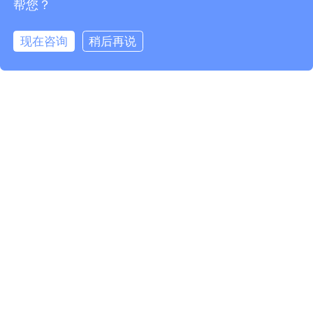
帮您？
2021年04月13日
现在咨询
稍后再说
逸网恒信签约中科院高能物理所，携手定
在线咨询
拨打电话
制学习与考试系统
2021年04月13日
集团网站策划的要点与定制步骤
2021年04月13日
逸网恒信网站管理系统获得软件著作权证
书
2019年03月16日
如何做好网站的安全防护工作
2022年01月03日