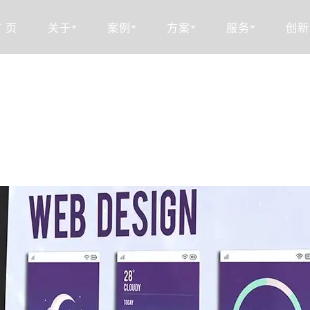
 页
关于
案例
方案
服务
创新