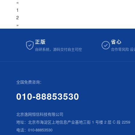
«
1
2
»
正版
省心
自研系统，源码交付自主可控
合作零风险 设
全国免费咨询：
010-88853530
北京逸网恒信科技有限公司
地址：北京市海淀区上地信息产业基地三街 1 号楼 2 层 C 段 2259
电话：010-88853530