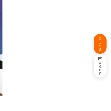
微
信
交
谈
获
取
报
价