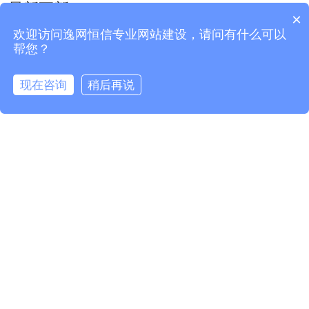
最新更新
×
欢迎访问逸网恒信专业网站建设，请问有什么可以
帮您？
企业官网如何助力企业拓展市场
2025年04月14日
现在咨询
稍后再说
在线咨询
拨打电话
缺乏SEO策略的企业官网，何谈流量
获取？
2025年04月14日
企业官网：客户获取与留存的有力工具
2025年04月14日
企业官网凭什么在产品推广中位居C
位？