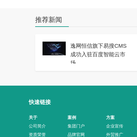
推荐新闻
逸网恒信旗下易搜CMS
成功入驻百度智能云市
场
2019年09月07日
逸网恒信旗下的易搜CMS产品
正式入驻百度智能云市场，成为
该市场中备受瞩目的服务提供商
快速链接
之一。百度智能云市场是由百度
智能云建立的电商平台，为第三
关于
案例
方案
方服务商向企业用户提供产品和
公司简介
集团门户
企业宣传
服务，涵盖镜像环境、建站推
资质荣誉
品牌官网
外贸推广
广、企业应用、软件工具、安全