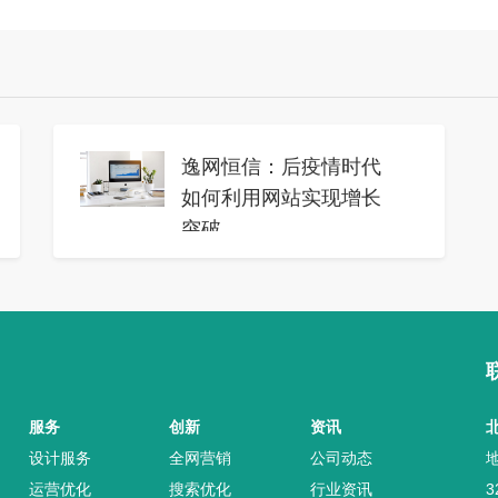
逸网恒信：后疫情时代
如何利用网站实现增长
突破
2023年05月07日
后疫情时代如何利用网站实现增
长突破随着疫情逐渐得到控制，
我们步入了后疫情时代。在这一
时期，网站成为企业增长的关键
驱动力。疫情期间，许多企业已
服务
创新
资讯
经开始重视线上业务，因此，如
设计服务
全网营销
公司动态
何有效利用网站实现增长突破成
运营优化
搜索优化
行业资讯
3
为了各行各业亟待解决的问题。