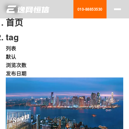
互动营销
tag
010-88853530
首页
设计服务
tag
运营优化
列表
移动应用
默认
网站建设
浏览次数
发布日期
全网营销
搜索优化
无限扩展
多屏适配